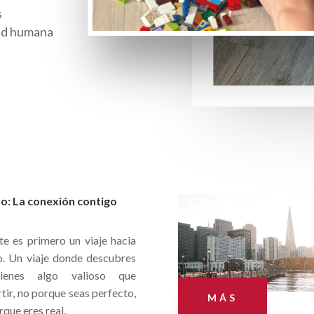
s
dad humana
o: La conexión contigo
te es primero un viaje hacia
o. Un viaje donde descubres
ienes algo valioso que
ir, no porque seas perfecto,
MÁS
rque eres real.