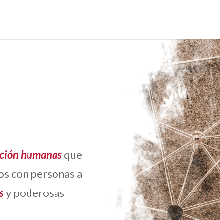
ción
humanas
que
vos con personas a
s
y poderosas