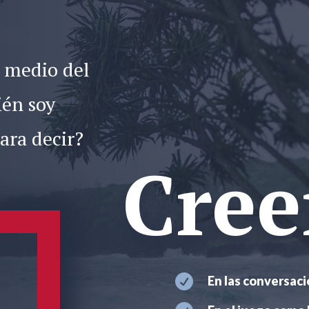
Es reco
estrate
habit
 medio del
desespe
ién soy
ara decir?
Cree

En las conversac