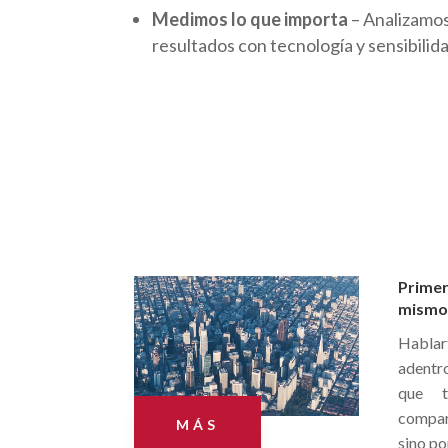
Medimos lo que importa
– Analizamo
resultados con tecnología y sensibili
Primer
mismo
Hablar
adentr
que t
compart
MÁS
sino po