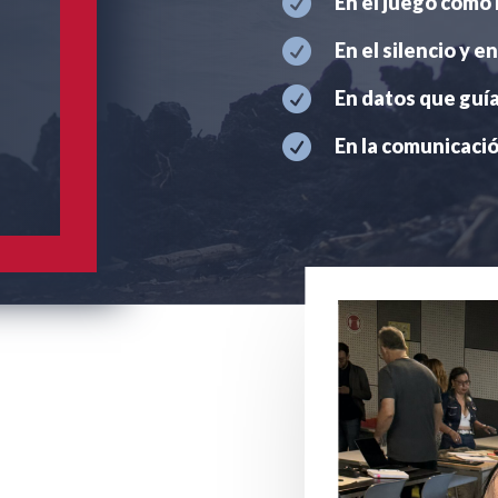

En el juego como 

En el silencio y e

En datos que guí

En la comunicació