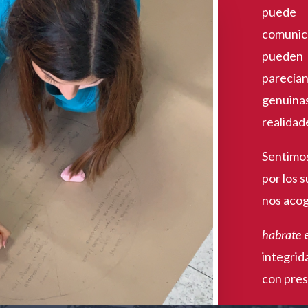
puede 
comunica
pueden 
parecí
genuin
realidad
Sentimos
por los 
nos acog
habrate
e
integrid
con pres